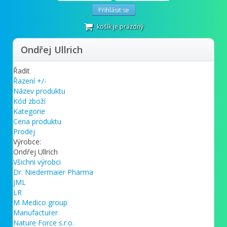
Přihlásit se
košík je prázdný
Ondřej Ullrich
Řadit
Řazení +/-
Název produktu
Kód zboží
Kategorie
Cena produktu
Prodej
Výrobce:
Ondřej Ullrich
Všichni výrobci
Dr. Niedermaier Pharma
JML
LR
M Medico group
Manufacturer
Nature Force s.r.o.