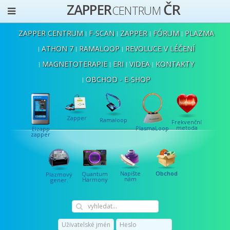
ČR
ZAPPER
CENTRUM
ZAPPER CENTRUM
F-SCAN
ZAPPER
FÓRUM
PLAZMA
ATHON 7
RAMALOOP
REVOLUCE V LÉČENÍ
MAGNETOTERAPIE
ERI
VIDEA
KONTAKTY
OBCHOD - E-SHOP
Zapper
Ramaloop
Frekvenční
metoda
PlasmaLoop
Elzapp
zapper
Napište
Obchod
Quantum
Plazmový
nám
Harmony
gener.