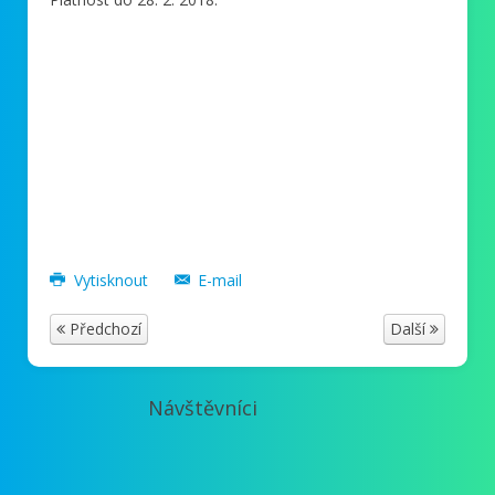
Vytisknout
E-mail
Předchozí
Další
Návštěvníci