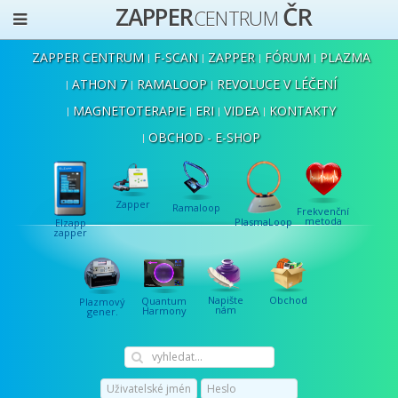
ČR
ZAPPER
CENTRUM
ZAPPER CENTRUM
F-SCAN
ZAPPER
FÓRUM
PLAZMA
ATHON 7
RAMALOOP
REVOLUCE V LÉČENÍ
MAGNETOTERAPIE
ERI
VIDEA
KONTAKTY
OBCHOD - E-SHOP
Zapper
Ramaloop
Frekvenční
metoda
PlasmaLoop
Elzapp
zapper
Napište
Obchod
Quantum
Plazmový
nám
Harmony
gener.