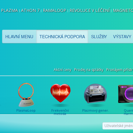
PLAZMA
ATHON 7
RAMALOOP
REVOLUCE V LÉČENÍ
MAGNETO
HLAVNÍ MENU
TECHNICKÁ PODPORA
SLUŽBY
VÝSTAVY
Akční ceny
Prodej na splátky
Pronájem přístr
PlasmaLoop
Frekvenční
Plazmový gener.
Quan
metoda
Harm