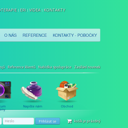
TERAPIE
ERI
VIDEA
KONTAKTY
O NÁS
REFERENCE
KONTAKTY - POBOČKY
ojů
Reference klientů
Nabídka spolupráce
Zasílání novinek
tum
Napište nám
Obchod
ony
košík je prázdný
Přihlásit se