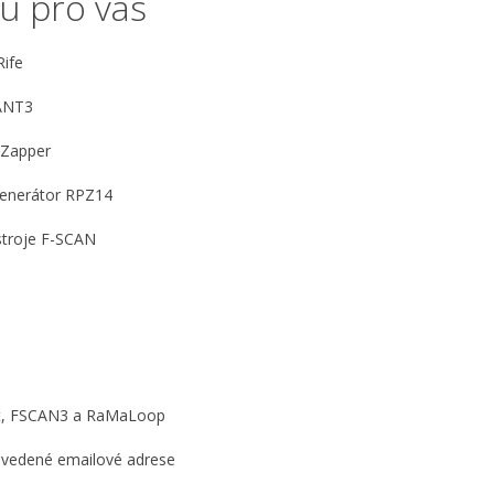
u pro vás
Rife
CANT3
 Zapper
Generátor RPZ14
stroje F-SCAN
ct, FSCAN3 a RaMaLoop
 uvedené emailové adrese