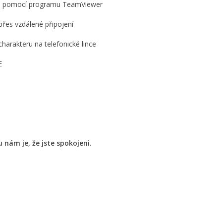
nta pomocí programu TeamViewer
přes vzdálené připojení
harakteru na telefonické lince
E
ám je, že jste spokojeni.