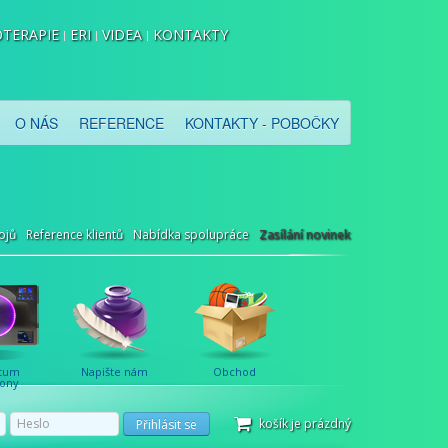
TERAPIE
ERI
VIDEA
KONTAKTY
O NÁS
REFERENCE
KONTAKTY - POBOČKY
ojů
Reference klientů
Nabídka spolupráce
Zasílání novinek
tum
Napište nám
Obchod
ony
košík je prázdný
Přihlásit se