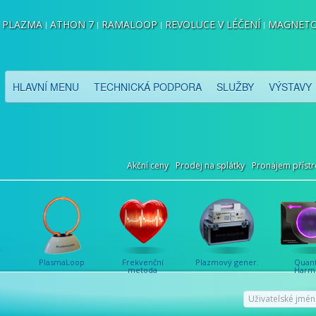
PLAZMA
ATHON 7
RAMALOOP
REVOLUCE V LÉČENÍ
MAGNETO
HLAVNÍ MENU
TECHNICKÁ PODPORA
SLUŽBY
VÝSTAVY
Akční ceny
Prodej na splátky
Pronájem přístr
PlasmaLoop
Frekvenční
Plazmový gener.
Quan
metoda
Harm