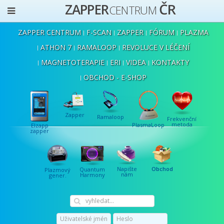
ČR
ZAPPER
CENTRUM
ZAPPER CENTRUM
F-SCAN
ZAPPER
FÓRUM
PLAZMA
ATHON 7
RAMALOOP
REVOLUCE V LÉČENÍ
MAGNETOTERAPIE
ERI
VIDEA
KONTAKTY
OBCHOD - E-SHOP
Zapper
Ramaloop
Frekvenční
metoda
PlasmaLoop
Elzapp
zapper
Napište
Obchod
Quantum
Plazmový
nám
Harmony
gener.