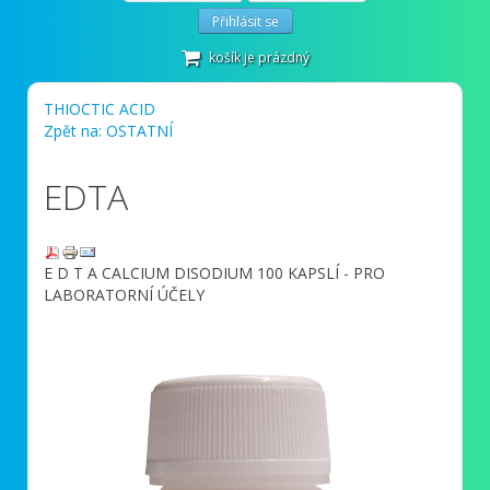
Přihlásit se
košík je prázdný
THIOCTIC ACID
Zpět na: OSTATNÍ
EDTA
E D T A CALCIUM DISODIUM 100 KAPSLÍ - PRO
LABORATORNÍ ÚČELY